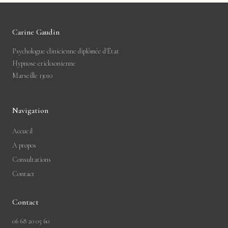
Carine Gaudin
Psychologue clinicienne diplômée d'État
Hypnose ericksonienne
Marseille 13010
Navigation
Accueil
A propos
Consultations
Contact
Contact
06 68 20 05 60